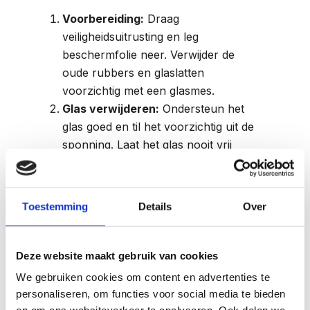
Voorbereiding:
Draag
veiligheidsuitrusting en leg
beschermfolie neer. Verwijder de
oude rubbers en glaslatten
voorzichtig met een glasmes.
Glas verwijderen:
Ondersteun het
glas goed en til het voorzichtig uit de
sponning. Laat het glas nooit vrij
hangen.
Sponning reinigen:
Maak de
glassponning volledig schoon.
Toestemming
Details
Over
Nieuw glas plaatsen:
Plaats het
nieuwe glas voorzichtig in de
sponning en ondersteun deze met
Deze website maakt gebruik van cookies
glasblokjes, let bij draaiende delen op
We gebruiken cookies om content en advertenties te
dat ze diagonaal opgespied worden.
personaliseren, om functies voor social media te bieden
Afwerking:
Breng de glaslatten en