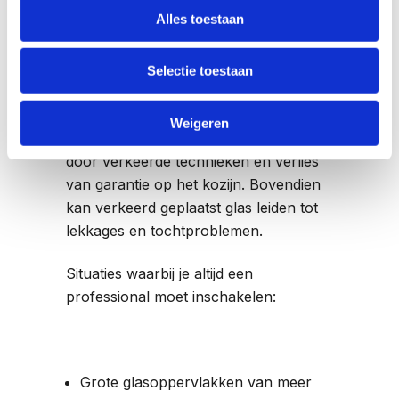
garantiekwesties en verzekeringen
Alles toestaan
kunnen problemen opleveren bij een
verkeerde uitvoering.
Selectie toestaan
Belangrijke risico’s van
zelfwerkzaamheid zijn letsel door
Weigeren
glasscherven, schade aan het kozijn
door verkeerde technieken en verlies
van garantie op het kozijn. Bovendien
kan verkeerd geplaatst glas leiden tot
lekkages en tochtproblemen.
Situaties waarbij je altijd een
professional moet inschakelen:
Grote glasoppervlakken van meer