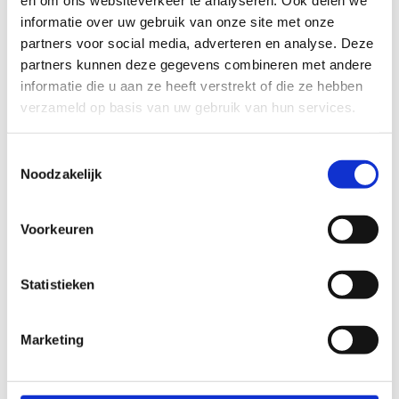
en om ons websiteverkeer te analyseren. Ook delen we
rubbers aan.
informatie over uw gebruik van onze site met onze
partners voor social media, adverteren en analyse. Deze
partners kunnen deze gegevens combineren met andere
Wat zijn de risico’s
informatie die u aan ze heeft verstrekt of die ze hebben
verzameld op basis van uw gebruik van hun services.
van zelf glas
vervangen en
Toestemmingsselectie
Noodzakelijk
wanneer schakel je
een professional in?
Voorkeuren
Zelf glas vervangen brengt
Statistieken
veiligheidsrisico’s
met zich mee, zoals
snijwonden en glasbreuk. Bij dubbel
glas, grote glasoppervlakken, gehard
Marketing
glas of complexe kozijnen is
professionele hulp noodzakelijk. Ook