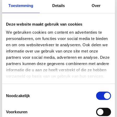
KOMO Productcertificaat
Toestemming
Details
Over
K45964-01
KOMO Productcertificaat
Deze website maakt gebruik van cookies
K4341
KOMO Productcertificaat
We gebruiken cookies om content en advertenties te
K4008
personaliseren, om functies voor social media te bieden
en om ons websiteverkeer te analyseren. Ook delen we
KOMO Systeem attest 4412-
informatie over uw gebruik van onze site met onze
07
partners voor social media, adverteren en analyse. Deze
KOMO attest
partners kunnen deze gegevens combineren met andere
Inbraakwerende Gealan
informatie die u aan ze heeft verstrekt of die ze hebben
kunststof gevelelementen S
verzameld op basis van uw gebruik van hun services.
KOMO attest
Inbraakwerende Gealan
Toestemmingsselectie
kunststof hefschuifpuien S
Noodzakelijk
KOMO attest
Inbraakwerende Gealan
Voorkeuren
kunststof gevelelementen N