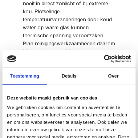
nooit in direct zonlicht of bij extreme
kou. Plotselinge
temperatuurveranderingen door koud
water op warm glas kunnen
thermische spanning veroorzaken.
Plan reinigingswerkzaamheden daarom
bij bewolkt weer of in de vroege
ochtend.
Gebruik zachte materialen zoals
Toestemming
Details
Over
microvezeldoeken of een zachte
spons. Vermijd schuurmiddelen,
Deze website maakt gebruik van cookies
staalwol of harde borstels die krassen
kunnen veroorzaken. Krassen in het
We gebruiken cookies om content en advertenties te
glasoppervlak zijn niet alleen lelijk,
personaliseren, om functies voor social media te bieden
maar kunnen ook spanningspunten
en om ons websiteverkeer te analyseren. Ook delen we
informatie over uw gebruik van onze site met onze
vormen die later tot scheuren leiden.
partners voor social media, adverteren en analyse. Deze