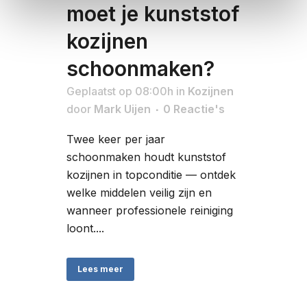
moet je kunststof
kozijnen
schoonmaken?
Geplaatst op 08:00h
in
Kozijnen
door
Mark Uijen
0 Reactie's
Twee keer per jaar
schoonmaken houdt kunststof
kozijnen in topconditie — ontdek
welke middelen veilig zijn en
wanneer professionele reiniging
loont....
Lees meer