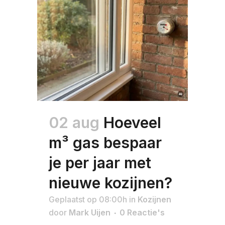
02 aug
Hoeveel
m³ gas bespaar
je per jaar met
nieuwe kozijnen?
Geplaatst op 08:00h
in
Kozijnen
door
Mark Uijen
0 Reactie's