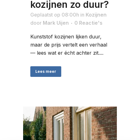
kozijnen zo duur?
Geplaatst op 08:00h
in
Kozijnen
door
Mark Uijen
0 Reactie's
Kunststof kozijnen lijken duur,
maar de prijs vertelt een verhaal
— lees wat er écht achter zit....
Lees meer