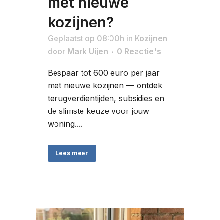
met nieuwe
kozijnen?
Geplaatst op 08:00h
in
Kozijnen
door
Mark Uijen
0 Reactie's
Bespaar tot 600 euro per jaar
met nieuwe kozijnen — ontdek
terugverdientijden, subsidies en
de slimste keuze voor jouw
woning....
Lees meer