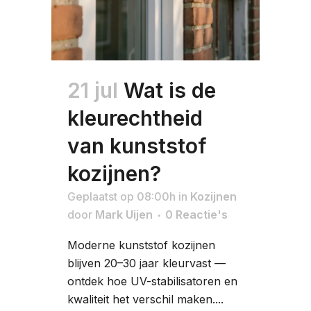
21 jul
Wat is de
kleurechtheid
van kunststof
kozijnen?
Geplaatst op 08:00h
in
Kozijnen
door
Mark Uijen
0 Reactie's
Moderne kunststof kozijnen
blijven 20–30 jaar kleurvast —
ontdek hoe UV-stabilisatoren en
kwaliteit het verschil maken....