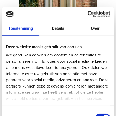
Toestemming
Details
Over
27 jul
Welke kleur
Deze website maakt gebruik van cookies
kunststof
We gebruiken cookies om content en advertenties te
kozijnen is beter,
personaliseren, om functies voor social media te bieden
en om ons websiteverkeer te analyseren. Ook delen we
wit of crème?
informatie over uw gebruik van onze site met onze
partners voor social media, adverteren en analyse. Deze
Geplaatst op 08:00h
in
Kozijnen
partners kunnen deze gegevens combineren met andere
door
Mark Uijen
0 Reactie's
informatie die u aan ze heeft verstrekt of die ze hebben
verzameld op basis van uw gebruik van hun services.
Wit of crème kozijnen? De beste
keuze hangt af van jouw gevel
Toestemmingsselectie
en woonstijl — ontdek het hier....