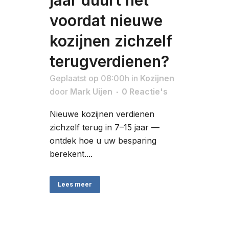
jaar duurt het
voordat nieuwe
kozijnen zichzelf
terugverdienen?
Geplaatst op 08:00h
in
Kozijnen
door
Mark Uijen
0 Reactie's
Nieuwe kozijnen verdienen
zichzelf terug in 7–15 jaar —
ontdek hoe u uw besparing
berekent....
Lees meer