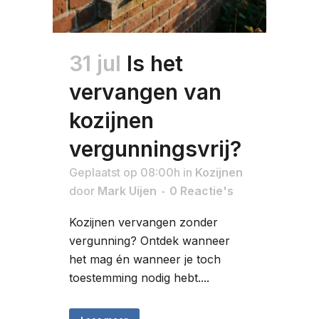
31 jul
Is het
vervangen van
kozijnen
vergunningsvrij?
Geplaatst op 08:00h
in
Kozijnen
door
Mark Uijen
0 Reactie's
Kozijnen vervangen zonder
vergunning? Ontdek wanneer
het mag én wanneer je toch
toestemming nodig hebt....