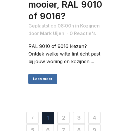
mooier, RAL 9010
of 9016?
Geplaatst op 08:00h
in
Kozijnen
door
Mark Uijen
0 Reactie's
RAL 9010 of 9016 kiezen?
Ontdek welke witte tint écht past
bij jouw woning en kozijnen....
Lees meer
1
2
3
4
5
6
7
8
9