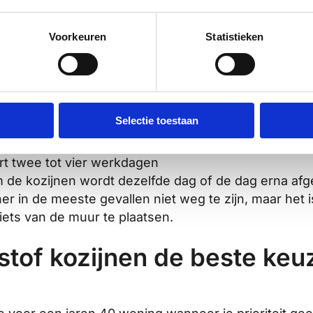
nen in een jaren 40 woning duurt gemiddeld
twee tot
Voorkeuren
Statistieken
eteam dit doorgaans in twee dagen af. Complexere s
are plaatsen, kunnen de doorlooptijd verlengen.
Selectie toestaan
nteur langs voor exacte maatvoering
aat gemaakt, wat doorgaans twee tot vier weken d
urt twee tot vier werkdagen
 de kozijnen wordt dezelfde dag of de dag erna af
er in de meeste gevallen niet weg te zijn, maar het
iets van de muur te plaatsen.
stof kozijnen de beste keu