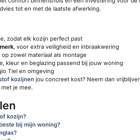
 het comfort binnenshuis en een investering voor de
advies tot en met de laatste afwerking.
e, zodat elk kozijn perfect past
rmerk
, voor extra veiligheid en inbraakwering
s
op zowel materiaal als montage
e, kleur en beglazing passend bij jouw woning
gio Tiel en omgeving
stof kozijnen
jou concreet kost? Neem dan vrijblijve
met je mee.
len
of kozijn?
beste bij mijn woning?
mglas?