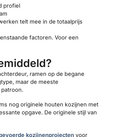
 profiel
aam
rken telt mee in de totaalprijs
ovenstaande factoren. Voor een
gemiddeld?
 achterdeur, ramen op de begane
ngtype, maar de meeste
 patroon.
ms nog originele houten kozijnen met
ssante opgave. De originele stijl van
tgevoerde kozijnenprojecten
voor