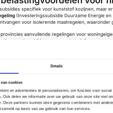
f belastingvoordelen voor 
 subsidies specifiek voor kunststof kozijnen, maar er 
egeling
(Investeringssubsidie Duurzame Energie en 
ntvangen voor isolerende maatregelen, waaronder g
provincies aanvullende regelingen voor woningeig
 moeite waard om bij jouw gemeente te informeren na
ieglas met een U-waarde van maximaal 1,2 W/m²K
Details
jf nodig om in aanmerking te komen
 cashback of kortingsacties voor isolatieprojecten
 van cookies
esparende maatregelen soms meefinancieren via ee
ent en advertenties te personaliseren, om functies voor social
e altijd of het bedrijf gecertificeerd is en of de pr
. Ook delen we informatie over uw gebruik van onze site met on
e. Deze partners kunnen deze gegevens combineren met andere i
erzameld op basis van uw gebruik van hun services.
plaatsen van kozijnen in e