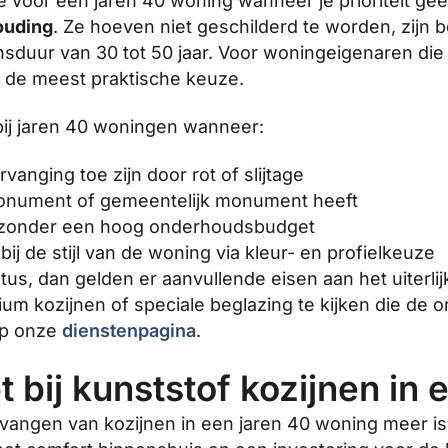
e voor een jaren 40 woning wanneer je prioriteit ge
houding
. Ze hoeven niet geschilderd te worden, zijn 
duur van 30 tot 50 jaar. Voor woningeigenaren die
it de meest praktische keuze.
bij jaren 40 woningen wanneer:
vanging toe zijn door rot of slijtage
smonument of gemeentelijk monument heeft
tie zonder een hoog onderhoudsbudget
bij de stijl van de woning via kleur- en profielkeuze
s, dan gelden er aanvullende eisen aan het uiterlijk
m kozijnen of speciale beglazing te kijken die de or
op onze
dienstenpagina
.
t bij kunststof kozijnen in
ervangen van kozijnen in een jaren 40 woning meer is