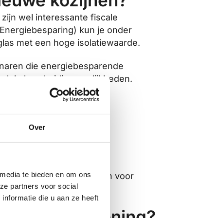
nieuwe kozijnen?
zijn wel interessante fiscale
Energiebesparing) kun je onder
las met een hoge isolatiewaarde.
enaren die energiebesparende
ar lokale subsidiemogelijkheden.
Over
n duurzaamheidslening
 media te bieden en om ons
oducten voldoen aan de eisen voor
ze partners voor social
nformatie die u aan ze heeft
en jaren 40 woning?