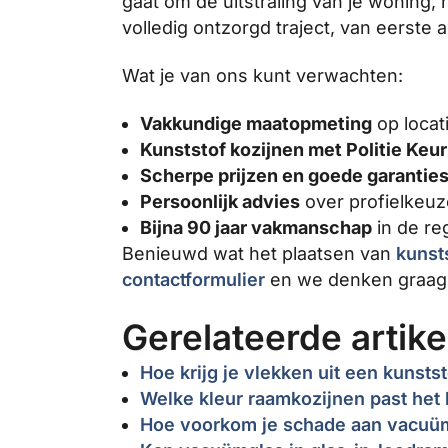
gaat om de uitstraling van je woning,
volledig ontzorgd traject, van eerste 
Wat je van ons kunt verwachten:
Vakkundige maatopmeting
op locati
Kunststof kozijnen met Politie Keu
Scherpe prijzen en goede garantie
Persoonlijk advies
over profielkeuz
Bijna 90 jaar vakmanschap
in de re
Benieuwd wat het plaatsen van
kunst
contactformulier
en we denken graag 
Gerelateerde artike
Hoe krijg je vlekken uit een kunstst
Welke kleur raamkozijnen past het 
Hoe voorkom je schade aan vacuü