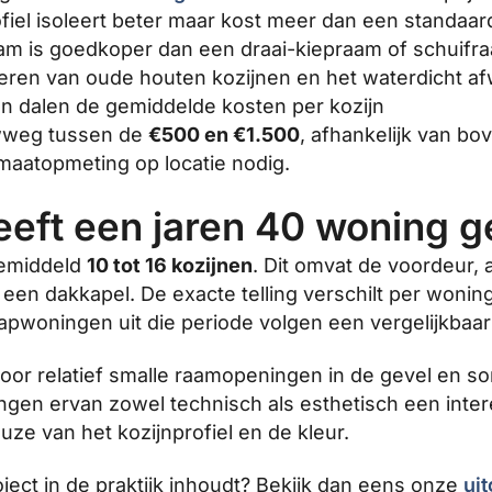
el isoleert beter maar kost meer dan een standaard
am is goedkoper dan een draai-kiepraam of schuifr
eren van oude houten kozijnen en het waterdicht afwe
en dalen de gemiddelde kosten per kozijn
ruwweg tussen de
€500 en €1.500
, afhankelijk van b
maatopmeting op locatie nodig.
eeft een jaren 40 woning 
gemiddeld
10 tot 16 kozijnen
. Dit omvat de voordeur,
 een dakkapel. De exacte telling verschilt per woni
pwoningen uit die periode volgen een vergelijkbaar
or relatief smalle raamopeningen in de gevel en so
ngen ervan zowel technisch als esthetisch een intere
uze van het kozijnprofiel en de kleur.
ject in de praktijk inhoudt? Bekijk dan eens onze
ui