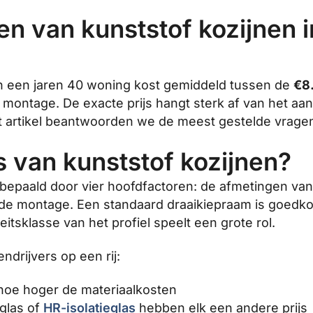
en van kunststof kozijnen i
n een jaren 40 woning kost gemiddeld tussen de
€8
f montage. De exacte prijs hangt sterk af van het aan
it artikel beantwoorden we de meest gestelde vragen
s van kunststof kozijnen?
 bepaald door vier hoofdfactoren: de afmetingen van 
 de montage. Een standaard draaikiepraam is goedko
tsklasse van het profiel speelt een grote rol.
ndrijvers op een rij:
 hoe hoger de materiaalkosten
glas of
HR-isolatieglas
hebben elk een andere prijs