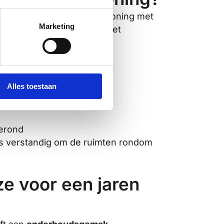
 vier werkdagen
. Bij een woning met
Marketing
ituaties, zoals kozijnen met
Alles toestaan
uurt
gerond
 is verstandig om de ruimten rondom
ze voor een jaren