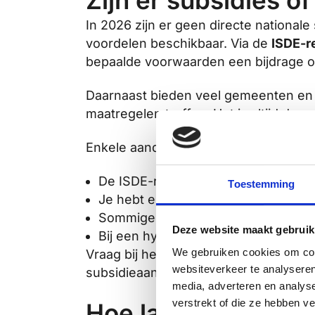
Zijn er subsidies o
In 2026 zijn er geen directe nationale
voordelen beschikbaar. Via de
ISDE-r
bepaalde voorwaarden een bijdrage o
Daarnaast bieden veel gemeenten en 
maatregelen treffen. Het is altijd de
Enkele aandachtspunten:
De ISDE-regeling geldt voor isolat
Toestemming
Je hebt een erkend installatiebedri
Sommige energieleveranciers bieden
Deze website maakt gebruik
Bij een hypotheek kun je energieb
We gebruiken cookies om cont
Vraag bij het aanvragen van een offert
websiteverkeer te analyseren
subsidieaanvragen.
media, adverteren en analys
verstrekt of die ze hebben v
Hoe lang duurt het 