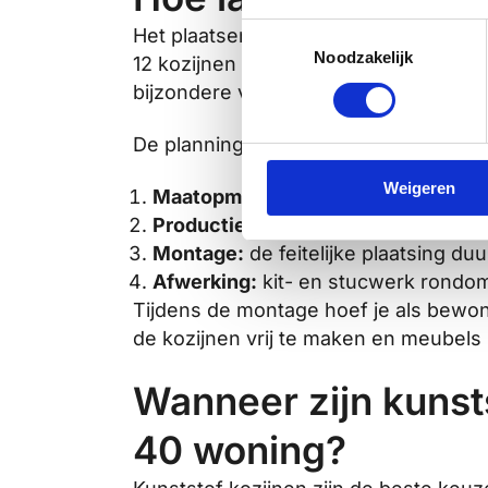
Toestemmingsselectie
Het plaatsen van alle kunststof kozij
Noodzakelijk
12 kozijnen werkt een ervaren montag
bijzondere vormen of moeilijk bereikb
De planning ziet er globaal zo uit:
Weigeren
Maatopmeting:
vooraf komt een mo
Productie:
de kozijnen worden op m
Montage:
de feitelijke plaatsing du
Afwerking:
kit- en stucwerk rondom
Tijdens de montage hoef je als bewon
de kozijnen vrij te maken en meubels 
Wanneer zijn kunst
40 woning?