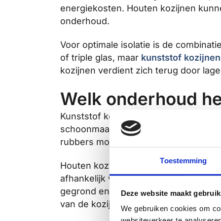
energiekosten. Houten kozijnen kunnen
onderhoud.
Voor optimale isolatie is de combina
of triple glas, maar
kunststof kozijnen
kozijnen verdient zich terug door la
Welk onderhoud heb
Kunststof kozijnen zijn vrijwel
onderho
schoonmaakmiddel. De bewegende dele
rubbers moeten af en toe worden gere
Toestemming
Houten kozijnen daarentegen vragen i
afhankelijk van de weersomstandighe
gegrond en vervolgens in meerdere la
Deze website maakt gebruik
van de kozijnen.
We gebruiken cookies om cont
websiteverkeer te analyseren