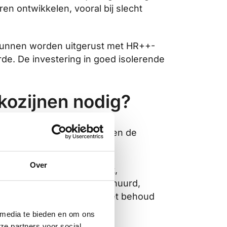
en ontwikkelen, vooral bij slecht
n kunnen worden uitgerust met HR++-
de. De investering in goed isolerende
kozijnen nodig?
t water en een mild
s wat smeermiddel nodig, en de
d en geld.
Over
worden geverfd of gebeitst,
et hout eerst worden geschuurd,
 maar is essentieel voor het behoud
 media te bieden en om ons
ze partners voor social