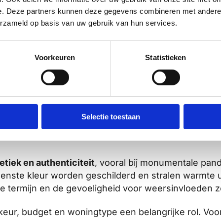
uiteen. Voor kunststof kozijnen betaal je jaarlijks e
e. Deze partners kunnen deze gegevens combineren met andere i
n kosten enkele honderden euro’s per onderhoudsb
erzameld op basis van uw gebruik van hun services.
ar kan dit verschil oplopen tot duizenden euro’s per
en nadelen van kunststof v
Voorkeuren
Statistieken
ijkste voordelen een uitstekende isolatiewaarde, 
krijgbaar in verschillende kleuren en houtimitaties, 
Selectie toestaan
e minder authentieke uitstraling en de beperktere 
etiek en authenticiteit
, vooral bij monumentale pand
ewenste kleur worden geschilderd en stralen warmte ui
e termijn en de gevoeligheid voor weersinvloeden
rkeur, budget en woningtype een belangrijke rol. V