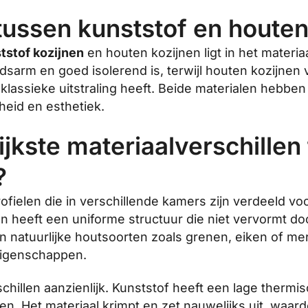
 tussen kunststof en houte
tstof kozijnen
en houten kozijnen ligt in het materiaa
dsarm en goed isolerend is, terwijl houten kozijnen
lassieke uitstraling heeft. Beide materialen hebbe
heid en esthetiek.
ijkste materiaalverschillen
?
fielen die in verschillende kamers zijn verdeeld voor
en heeft een uniforme structuur die niet vervormt d
 natuurlijke houtsoorten zoals grenen, eiken of mera
eigenschappen.
illen aanzienlijk. Kunststof heeft een lage thermis
. Het materiaal krimpt en zet nauwelijks uit, waar