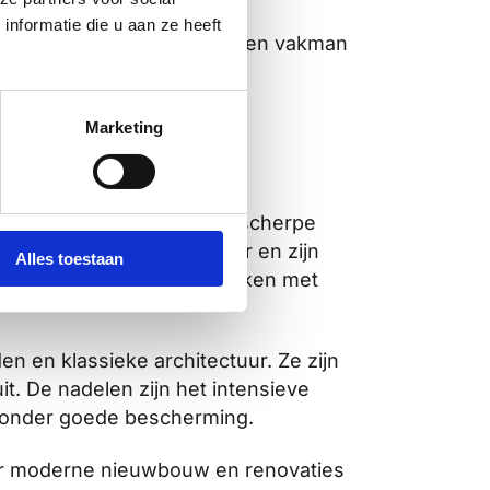
nkele tientjes aan
nformatie die u aan ze heeft
eurt wanneer je dit door een vakman
 woning.
ersus houten
Marketing
minimaal onderhoud en een scherpe
hebben een lange levensduur en zijn
Alles toestaan
designmogelijkheden vergeleken met
en en klassieke architectuur. Ze zijn
t. De nadelen zijn het intensieve
 zonder goede bescherming.
oor moderne nieuwbouw en renovaties