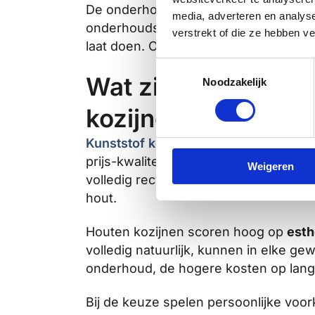
De onderhoudskosten lopen aanzienlijk 
media, adverteren en analys
onderhoudsmiddelen. Houten kozijne
verstrekt of die ze hebben v
laat doen. Over een periode van 20 ja
Toestemmingsselectie
Wat zijn de voor- 
Noodzakelijk
kozijnen?
Kunststof kozijnen
bieden als belangr
prijs-kwaliteitverhouding. Ze zijn ver
Weigeren
volledig recyclebaar. Het nadeel is d
hout.
Houten kozijnen scoren hoog op
esth
volledig natuurlijk, kunnen in elke g
onderhoud, de hogere kosten op lang
Bij de keuze spelen persoonlijke voo