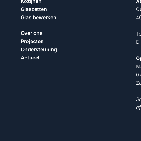
Kozijnen
A
Glaszetten
O
Glas bewerken
40
Over ons
T
Projecten
E
Ondersteuning
Actueel
O
M
07
Z
S
af