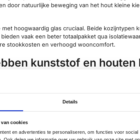
 door natuurlijke beweging van het hout kleine kier
tie met hoogwaardig glas cruciaal. Beide kozijntype
bieden vaak een beter totaalpakket qua isolatiewaar
gere stookkosten en verhoogd wooncomfort.
ben kunststof en houten 
udsvrij
en vereisen alleen regelmatige reiniging me
n, zoals scharnieren en sluitwerk, hebben jaarlijk
inigd en behandeld. Dit onderhoud kost minimale tij
Details
ntensiever onderhoud. Ze moeten elke 3 tot 7 jaar 
den en de houtsoort. Voor het schilderwerk moet h
gen worden afgewerkt. Dit proces kost tijd en geld,
 van cookies
ent en advertenties te personaliseren, om functies voor social
. Ook delen we informatie over uw gebruik van onze site met on