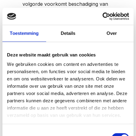
volgorde voorkomt beschadiging van
nieuwe installaties.
De planningsfasen omvatten:
Toestemming
Details
Over
Energieaudit en vergunningscheck
Prioritering op basis van
Deze website maakt gebruik van cookies
warmteverlies
Coördinatie tussen verschillende
We gebruiken cookies om content en advertenties te
personaliseren, om functies voor social media te bieden
vakspecialisten
en om ons websiteverkeer te analyseren. Ook delen we
Timing afstemmen op bewoning
informatie over uw gebruik van onze site met onze
Kwaliteitscontrole na elke fase
partners voor social media, adverteren en analyse. Deze
Onderlinge afstemming tussen
partners kunnen deze gegevens combineren met andere
isolatiemaatregelen is essentieel.
informatie die u aan ze heeft verstrekt of die ze hebben
Vacuümglas werkt optimaal wanneer
verzameld op basis van uw gebruik van hun services.
muren en dak al geïsoleerd zijn, omdat
dit koudebruggen elimineert. Een
Toestemmingsselectie
gecoördineerde aanpak zorgt ervoor