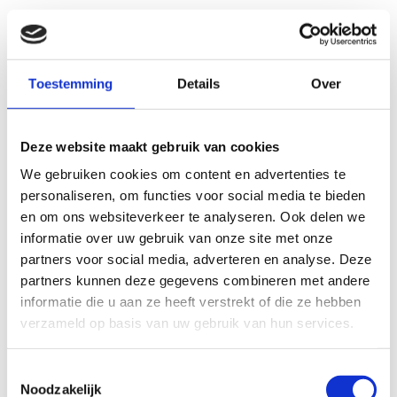
Is vacuümglas
geschikt voor
Toestemming
Details
Over
monumentale
panden?
Deze website maakt gebruik van cookies
Ja, vacuümglas is bij uitstek geschikt
We gebruiken cookies om content en advertenties te
voor monumentale panden omdat het
personaliseren, om functies voor social media te bieden
en om ons websiteverkeer te analyseren. Ook delen we
de authentieke uitstraling behoudt,
informatie over uw gebruik van onze site met onze
terwijl het de isolatie drastisch
partners voor social media, adverteren en analyse. Deze
verbetert. De geringe dikte van 6-12
partners kunnen deze gegevens combineren met andere
mm past perfect in bestaande
informatie die u aan ze heeft verstrekt of die ze hebben
historische kozijnen zonder
verzameld op basis van uw gebruik van hun services.
aanpassingen.
Toestemmingsselectie
Voor eigenaren van monumentale
Noodzakelijk