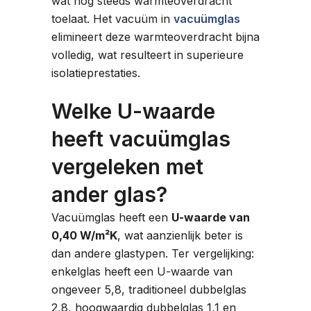
wat nog steeds warmteoverdracht
toelaat. Het vacuüm in
vacuümglas
elimineert deze warmteoverdracht bijna
volledig, wat resulteert in superieure
isolatieprestaties.
Welke U-waarde
heeft vacuümglas
vergeleken met
ander glas?
Vacuümglas heeft een
U-waarde van
0,40 W/m²K
, wat aanzienlijk beter is
dan andere glastypen. Ter vergelijking:
enkelglas heeft een U-waarde van
ongeveer 5,8, traditioneel dubbelglas
2,8, hoogwaardig dubbelglas 1,1 en