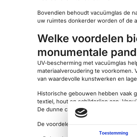
Bovendien behoudt vacuümglas de natuu
uw ruimtes donkerder worden of de a
Welke voordelen b
monumentale pand
UV-bescherming met vacuümglas helpt
materiaalveroudering te voorkomen. 
van waardevolle kunstwerken en lage
Historische gebouwen hebben vaak grot
textiel, hout en schilderijen aan. Vac
De dunne constructie past perfect in
De voordelen voor monumentale pan
Toestemming