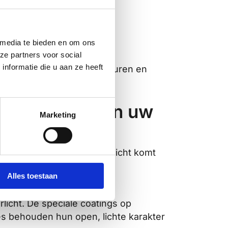
 media te bieden en om ons
ze partners voor social
nformatie die u aan ze heeft
t voor stabielere temperaturen en
hadelijke effecten.
 het comfort in uw
Marketing
wordt gefilterd. Zichtbaar licht komt
aam daglicht en stabielere
Alles toestaan
erlicht. De speciale coatings op
s behouden hun open, lichte karakter