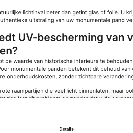
rlijke lichtinval beter dan getint glas of folie. U 
uthentieke uitstraling van uw monumentale pand ve
iedt UV-bescherming van 
en?
 de waarde van historische interieurs te behouden 
Voor monumentale panden betekent dit behoud van 
re onderhoudskosten, zonder zichtbare verandering
e raampartijen die veel licht binnenlaten, maar ook 
uümglas lost dit probleem op zonder dat u de oorspro
 bestaande raamkozijnen.
den omvatten:
Details