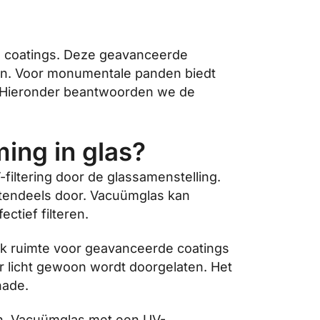
le coatings. Deze geavanceerde
laten. Voor monumentale panden biedt
en. Hieronder beantwoorden we de
ing in glas?
filtering door de glassamenstelling.
rotendeels door. Vacuümglas kan
ctief filteren.
ook ruimte voor geavanceerde coatings
aar licht gewoon wordt doorgelaten. Het
hade.
en. Vacuümglas met een UV-