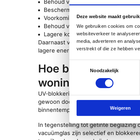
Behoud van originele kleuren in hist
Bescherming van antieke meubels 
Deze website maakt gebruik
Voorkoming van vervaging van gordi
Behoud van de authentieke uitstral
We gebruiken cookies om cont
Lagere kosten voor restauratie en 
websiteverkeer te analyseren
media, adverteren en analys
Daarnaast verbetert vacuümglas het 
verstrekt of die ze hebben v
lagere energiekosten, terwijl de UV-
Toestemmingsselectie
Hoe beïnvloedt UV-b
Noodzakelijk
woning?
UV-blokkering met vacuümglas behoudt d
gewoon door, maar zonder de schadelij
Weigeren
binnentemperaturen, zonder donkere 
In tegenstelling tot getinte beglazing o
vacuümglas zijn selectief en blokker