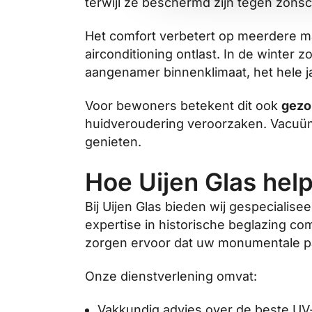
terwijl ze beschermd zijn tegen zons
Het comfort verbetert op meerdere ma
airconditioning ontlast. In de winter
aangenamer binnenklimaat, het hele j
Voor bewoners betekent dit ook
gezo
huidveroudering veroorzaken. Vacuümgl
genieten.
Hoe Uijen Glas he
Bij Uijen Glas bieden wij gespecialise
expertise in historische beglazing 
zorgen ervoor dat uw monumentale pa
Onze dienstverlening omvat:
Vakkundig advies over de beste U