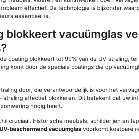
obleem effectief. De technologie is bijzonder waar
eurs essentieel is.
g blokkeert vacuümglas v
s?
coating blokkeert tot 99% van de UV-straling, ter
tering komt door de speciale coatings die op vacuü
raling door, die verantwoordelijk is voor het verva
traling effectief blokkeren. Dit betekent dat uw in
 zonwering nodig heeft.
il cruciaal. Historische meubels, schilderijen en t
UV-beschermend vacuümglas
voorkomt kostbare re