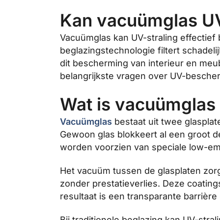
Kan vacuümglas UV
Vacuümglas kan UV-straling effectief 
beglazingstechnologie filtert schadel
dit bescherming van interieur en meub
belangrijkste vragen over UV-besche
Wat is vacuümglas 
Vacuümglas
bestaat uit twee glaspla
Gewoon glas blokkeert al een groot d
worden voorzien van speciale low-emiss
Het vacuüm tussen de glasplaten zorgt
zonder prestatieverlies. Deze coatings
resultaat is een transparante barrièr
Bij traditionele beglazing kan UV-st