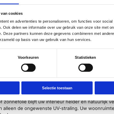
orische interieurs
en kunstwerken
 van cookies
jnen en tapijten
ing van het pand
ent en advertenties te personaliseren, om functies voor social
vervanging
. Ook delen we informatie over uw gebruik van onze site met on
e. Deze partners kunnen deze gegevens combineren met andere i
wooncomfort aanzienlijk. De
superieure isolatie
zorg
erzameld op basis van uw gebruik van hun services.
bescherming zorgt voor aangenaam daglicht zonder sc
lokkering de lichtinval en
Voorkeuren
Statistieken
e natuurlijke lichtinval terwijl schadelijke straling 
ke effecten van UV-straling. Dit zorgt voor aangen
Selectie toestaan
ruimtes.
f zonnefolie blijft uw interieur helder en natuurlijk v
en alleen de ongewenste UV-straling. Uw woonruimte