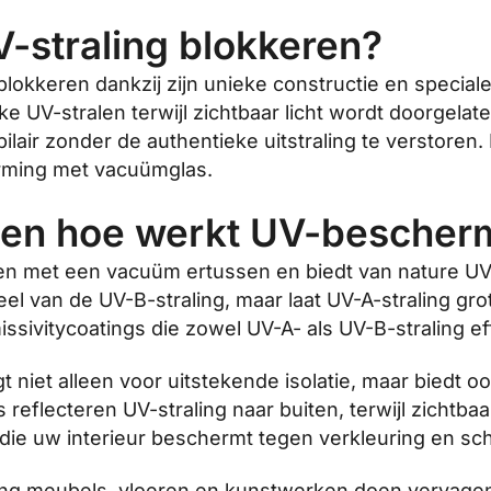
-straling blokkeren?
blokkeren dankzij zijn unieke constructie en specia
ijke UV-stralen terwijl zichtbaar licht wordt doorge
ilair zonder de authentieke uitstraling te verstor
rming met vacuümglas.
en hoe werkt UV-bescherm
ten met een vacuüm ertussen en biedt van nature UV-
eel van de UV-B-straling, maar laat UV-A-straling g
ivitycoatings die zowel UV-A- als UV-B-straling effe
 niet alleen voor uitstekende isolatie, maar biedt 
 reflecteren UV-straling naar buiten, terwijl zichtb
e die uw interieur beschermt tegen verkleuring en sc
raling meubels, vloeren en kunstwerken doen vervag