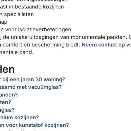
ast in bestaande kozijnen
 specialisten
hap
n voor isolatieverbeteringen
 wij de unieke uitdagingen van monumentale panden
rn comfort en bescherming biedt.
Neem contact op
vo
entale pand.
len
t bij een jaren 30 woning?
rzaamd met vacuümglas?
panden?
cten?
mglas?
inium kozijnen?
 voor kunststof kozijnen?