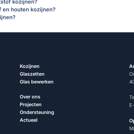
stof kozijnen?
of en houten kozijnen?
ijnen?
Kozijnen
A
Glaszetten
O
Glas bewerken
40
Over ons
T
Projecten
E
Ondersteuning
Actueel
O
M