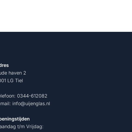
dres
ude haven 2
01 LG Tiel
elefoon:
0344-612082
-mail:
info@uijenglas.nl
peningstijden
aandag t/m Vrijdag: