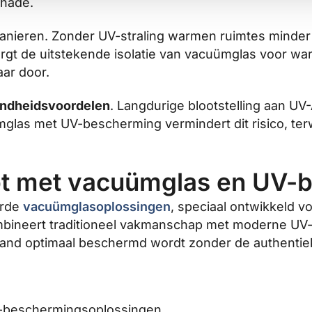
chade.
nieren. Zonder UV-straling warmen ruimtes minder 
 zorgt de uitstekende isolatie van vacuümglas voor w
aar door.
ndheidsvoordelen
. Langdurige blootstelling aan UV
as met UV-bescherming vermindert dit risico, terwij
lpt met vacuümglas en UV-
erde
vacuümglasoplossingen
, speciaal ontwikkeld
combineert traditioneel vakmanschap met moderne UV
nd optimaal beschermd wordt zonder de authentieke 
V-beschermingsoplossingen