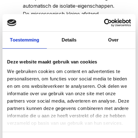
automatisch de isolatie-eigenschappen.
De microscopisch kleine afstand
tussen de glasplaten en de speciale
afdichtingstechnologie zijn niet
reproduceerbaar buiten de fabriek.
Toestemming
Details
Over
Volledige vervanging is de enige
duurzame oplossing bij structurele
Deze website maakt gebruik van cookies
problemen. Dit geldt voor alle gevallen
We gebruiken cookies om content en advertenties te
van condensvorming, vacuümverlies
personaliseren, om functies voor social media te bieden
en significante beschadigingen aan het
en om ons websiteverkeer te analyseren. Ook delen we
glas zelf.
informatie over uw gebruik van onze site met onze
partners voor social media, adverteren en analyse. Deze
Hoe herken je dat je
partners kunnen deze gegevens combineren met andere
informatie die u aan ze heeft verstrekt of die ze hebben
vacuümglas
verzameld op basis van uw gebruik van hun services.
reparatie of