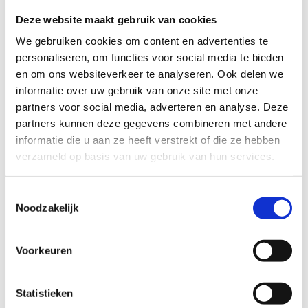
bij voorkeur in het voorjaar en de
Deze website maakt gebruik van cookies
herfst. In stedelijke gebieden of nabij
We gebruiken cookies om content en advertenties te
drukke wegen kan maandelijkse
personaliseren, om functies voor social media te bieden
reiniging nodig zijn vanwege vervuiling.
en om ons websiteverkeer te analyseren. Ook delen we
informatie over uw gebruik van onze site met onze
Let op signalen die extra reiniging
partners voor social media, adverteren en analyse. Deze
vereisen: verminderde lichtdoorval,
partners kunnen deze gegevens combineren met andere
zichtbare vervuiling op de coating, of
informatie die u aan ze heeft verstrekt of die ze hebben
condensvorming die wijst op een
verzameld op basis van uw gebruik van hun services.
mogelijk probleem met de seals.
Kustgebieden vereisen frequentere
Toestemmingsselectie
Noodzakelijk
reiniging door zoutaanslag.
Regelmatige reiniging voorkomt dat vuil
Voorkeuren
zich ophoopt en moeilijk verwijderbaar
wordt. Dit behoudt niet alleen de
Statistieken
esthetiek, maar ook de