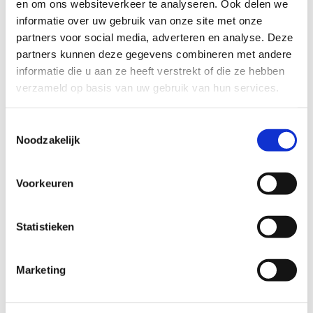
en om ons websiteverkeer te analyseren. Ook delen we
elementen vergen meer tijd dan
informatie over uw gebruik van onze site met onze
standaardinstallaties. Soms zijn speciale
partners voor social media, adverteren en analyse. Deze
hijsmethoden nodig om glas via
partners kunnen deze gegevens combineren met andere
raamopeningen naar binnen te
informatie die u aan ze heeft verstrekt of die ze hebben
brengen.
verzameld op basis van uw gebruik van hun services.
Weersomstandigheden hebben meer
Toestemmingsselectie
impact bij monumentale panden, omdat
Noodzakelijk
deze tijdens werkzaamheden vaak
minder beschutting bieden. Wind en
Voorkeuren
regen kunnen het werk vertragen,
vooral bij grote glasoppervlakken die
extra voorzichtigheid vereisen tijdens
Statistieken
transport en plaatsing.
Marketing
Welke tools en
apparatuur zijn