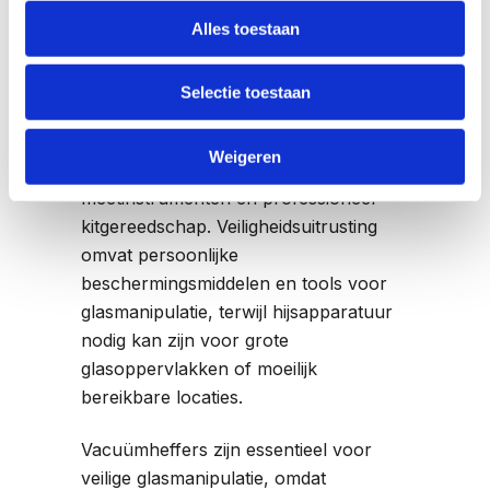
nodig voor
Alles toestaan
vacuümglasmontage?
Selectie toestaan
Vacuümglasmontage vereist
gespecialiseerde apparatuur
zoals
Weigeren
vacuümheffers, precisie-
meetinstrumenten en professioneel
kitgereedschap. Veiligheidsuitrusting
omvat persoonlijke
beschermingsmiddelen en tools voor
glasmanipulatie, terwijl hijsapparatuur
nodig kan zijn voor grote
glasoppervlakken of moeilijk
bereikbare locaties.
Vacuümheffers zijn essentieel voor
veilige glasmanipulatie, omdat