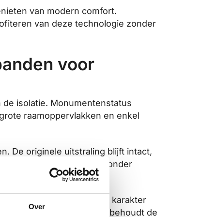
enieten van modern comfort.
ofiteren van deze technologie zonder
panden voor
n de isolatie. Monumentenstatus
r grote raamoppervlakken en enkel
 originele uitstraling blijft intact,
ze transformatie gebeurt zonder
e kozijnprofielen die het karakter
Over
lijk verstoren. Vacuümglas behoudt de