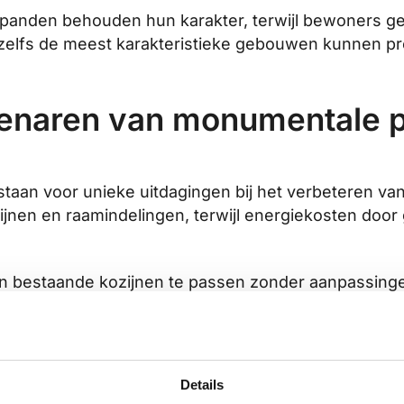
e panden behouden hun karakter, terwijl bewoners g
zelfs de meest karakteristieke gebouwen kunnen pr
enaren van monumentale 
taan voor unieke uitdagingen bij het verbeteren va
zijnen en raamindelingen, terwijl energiekosten doo
 bestaande kozijnen te passen zonder aanpassingen. De
n van 5,8 W/m²K (enkel glas) naar 0,4-0,7 W/m²K. De
nkant.
cruciale rol. Monumentale panden hebben vaak small
Details
fielen drastisch verbreden en het authentieke uiter