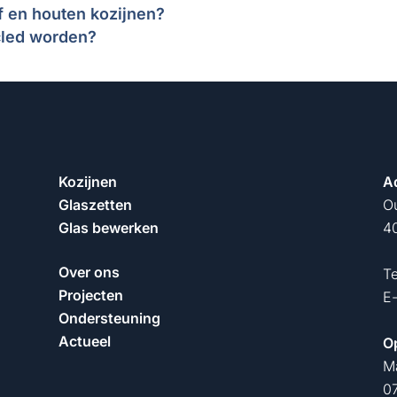
of en houten kozijnen?
cled worden?
Kozijnen
A
Glaszetten
O
Glas bewerken
40
Over ons
T
Projecten
E
Ondersteuning
Actueel
O
M
07