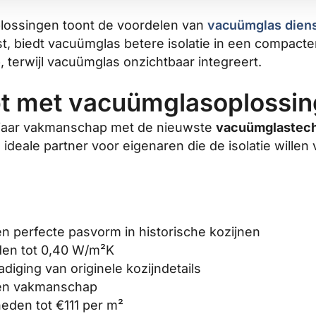
oplossingen toont de voordelen van
vacuümglas dien
t, biedt vacuümglas betere isolatie in een compact
, terwijl vacuümglas onzichtbaar integreert.
pt met vacuümglasoplossi
90 jaar vakmanschap met de nieuwste
vacuümglastech
deale partner voor eigenaren die de isolatie wille
n perfecte pasvorm in historische kozijnen
en tot 0,40 W/m²K
ging van originele kozijndetails
l en vakmanschap
eden tot €111 per m²