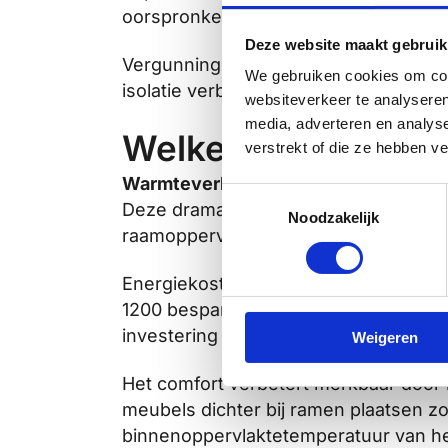
oorspronkelijke verhoudingen perfect
Deze website maakt gebruik
Vergunningsprocedures worden vaak 
We gebruiken cookies om cont
isolatie verbeteren zonder complexe 
websiteverkeer te analyseren
media, adverteren en analys
Welke energiebesp
verstrekt of die ze hebben v
Warmteverlies
wordt tot 85% gereduc
Toestemmingsselectie
Deze dramatische verbetering vertaalt
Noodzakelijk
raamoppervlakken.
Energiekosten dalen aanzienlijk door 
1200 besparen op verwarmingskosten
investering binnen 8-12 jaar.
Weigeren
Het comfort verbetert merkbaar door
meubels dichter bij ramen plaatsen z
binnenoppervlaktetemperatuur van he