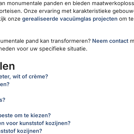
 van monumentale panden en bieden maatwerkoploss
rteisen. Onze ervaring met karakteristieke gebouw
kijk onze
gerealiseerde vacuümglas projecten
om te 
numentale pand kan transformeren?
Neem contact
me
eden voor uw specifieke situatie.
len
eter, wit of crème?
den?
s?
beste om te kiezen?
 voor kunststof kozijnen?
ststof kozijnen?