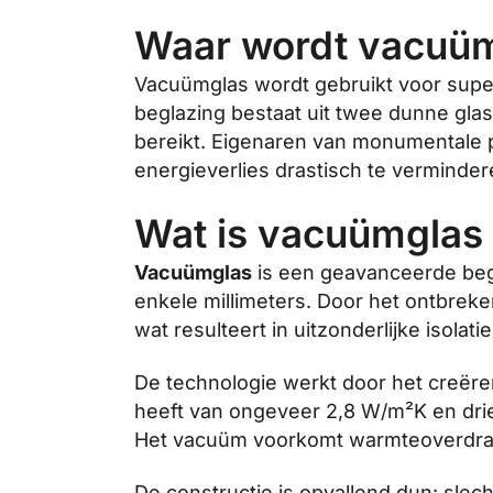
Waar wordt vacuüm
Vacuümglas wordt gebruikt voor superi
beglazing bestaat uit twee dunne gla
bereikt. Eigenaren van monumentale
energieverlies drastisch te verminderen
Wat is vacuümglas 
Vacuümglas
is een geavanceerde beg
enkele millimeters. Door het ontbreke
wat resulteert in uitzonderlijke isola
De technologie werkt door het creëren
heeft van ongeveer 2,8 W/m²K en dri
Het vacuüm voorkomt warmteoverdracht
De constructie is opvallend dun: slec