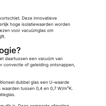
kortschiet. Deze innovatieve
rlijk hoge isolatiewaarden worden
kiezen voor vacuümglas om
ft.
ogie?
 met daartussen een vacuüm van
or convectie of geleiding ontsnappen,
ditioneel dubbel glas een U-waarde
s waarden tussen 0,4 en 0,7 W/m²K.
tieglas.
 mm dik is. Deze compacte afmeting