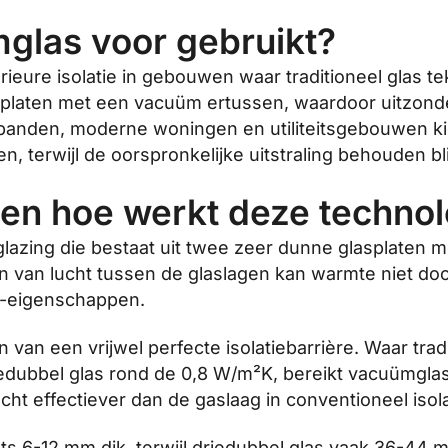
glas voor gebruikt?
eure isolatie in gebouwen waar traditioneel glas te
splaten met een vacuüm ertussen, waardoor uitzonde
 panden, moderne woningen en utiliteitsgebouwen 
, terwijl de oorspronkelijke uitstraling behouden blij
en hoe werkt deze technol
lazing die bestaat uit twee zeer dunne glasplaten
n van lucht tussen de glaslagen kan warmte niet do
tie-eigenschappen.
 van een vrijwel perfecte isolatiebarrière. Waar tra
edubbel glas rond de 0,8 W/m²K, bereikt vacuümgla
 effectiever dan de gaslaag in conventioneel isola
hts 6-12 mm dik, terwijl driedubbel glas vaak 36-44