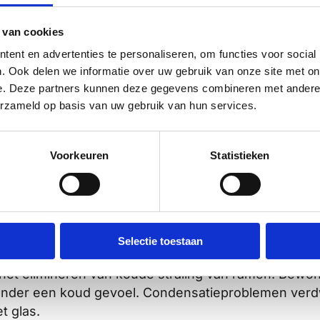
.
 van cookies
vermeden omdat er geen structurele aanpassingen 
ent en advertenties te personaliseren, om functies voor social
goedkeuringstrajecten bij monumentenzorg of gemee
. Ook delen we informatie over uw gebruik van onze site met on
e. Deze partners kunnen deze gegevens combineren met andere i
aringen levert vacuümglas
erzameld op basis van uw gebruik van hun services.
eerd ten opzichte van enkel glas en tot 50% ten op
 zich direct in lagere stookkosten, vooral merkbaar
Voorkeuren
Statistieken
de superieure isolatie. Een monumentaal pand met 50
 door de overstap van enkel glas naar vacuümglas
Selectie toestaan
 het elimineren van koude straling van ramen. Bewo
onder een koud gevoel. Condensatieproblemen verdwi
t glas.