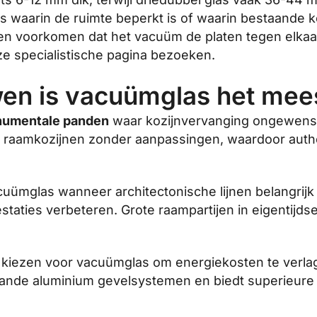
es waarin de ruimte beperkt is of waarin bestaande 
gen voorkomen dat het vacuüm de platen tegen elkaar
e specialistische pagina bezoeken.
en is vacuümglas het mees
umentale panden
waar kozijnvervanging ongewenst
che raamkozijnen zonder aanpassingen, waardoor auth
ümglas wanneer architectonische lijnen belangrijk 
estaties verbeteren. Grote raampartijen in eigentij
 kiezen voor vacuümglas om energiekosten te verlag
aande aluminium gevelsystemen en biedt superieure