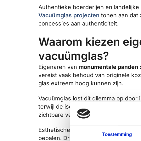
Authentieke boerderijen en landelijk
Vacuümglas projecten
tonen aan dat 
concessies aan authenticiteit.
Waarom kiezen eig
vacuümglas?
Eigenaren van
monumentale panden
s
vereist vaak behoud van originele ko
glas extreem hoog kunnen zijn.
Vacuümglas lost dit dilemma op door in
terwijl de isolatiewaarden verbetere
zichtbare veranderingen aan de buite
Esthetische overwegingen spelen een 
Toestemming
bepalen. Driedubbel glas zou deze pro