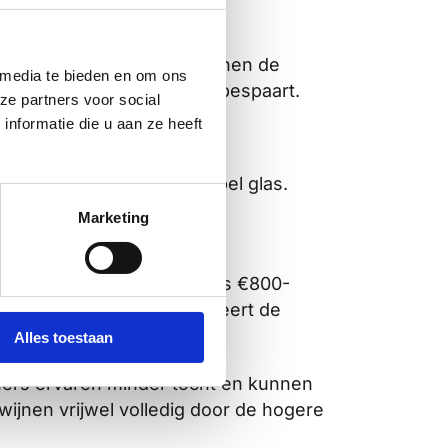
nodig zijn. Eigenaren kunnen de
 media te bieden en om ons
nten, wat tijd en kosten bespaart.
ze partners voor social
nformatie die u aan ze heeft
 op?
zichte van standaard dubbel glas.
 in panden met grote
Marketing
 m² beglazing kan jaarlijks €800-
. Deze besparing compenseert de
Alles toestaan
ners ervaren minder tocht en kunnen
jnen vrijwel volledig door de hogere