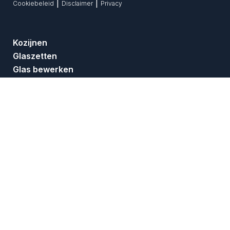
|
|
Cookiebeleid
Disclaimer
Privacy
Kozijnen
Glaszetten
Glas bewerken
Over ons
Projecten
Ondersteuning
Actueel
Adres
Oude haven 2
4001 LG Tiel
Telefoon:
0344-612082