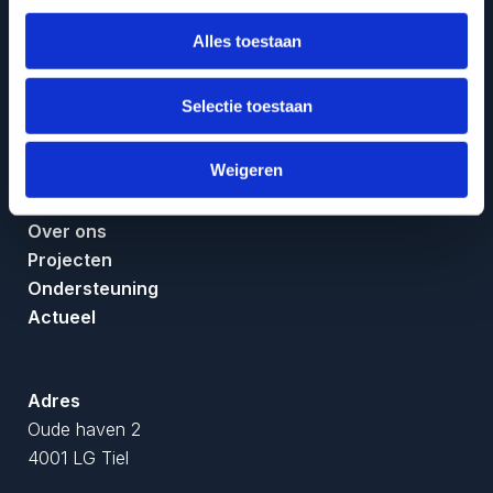
|
|
Cookiebeleid
Disclaimer
Privacy
Alles toestaan
Selectie toestaan
Kozijnen
Glaszetten
Weigeren
Glas bewerken
Over ons
Projecten
Ondersteuning
Actueel
Adres
Oude haven 2
4001 LG Tiel